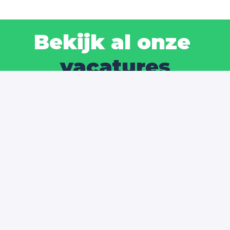
Bekijk al onze
vacatures
Klik hier
Samen bouwen we 
aan de toekomst van 
vastgoedmedia. 
Sluit 
je aan?