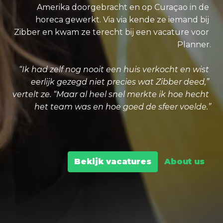
Amerika doorgebracht en op Curaçao in de 
horeca gewerkt. Via via kende ze iemand bij 
Zibber en kwam ze terecht bij een vacature voor 
Planner.

“Ik had zelf nog nooit een huis verkocht en wist 
eerlijk gezegd niet precies wat Zibber deed,” 
vertelt ze. “Maar al heel snel merkte ik hoe hecht 
het team was en hoe goed de sfeer voelde.”
Bekijk vacatures
About us