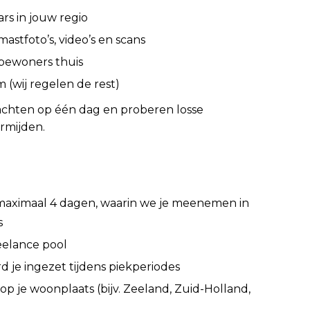
rs in jouw regio
astfoto’s, video’s en scans
j bewoners thuis
m (wij regelen de rest)
achten op één dag en proberen losse
rmijden.
 maximaal 4 dagen, waarin we je meenemen in
s
eelance pool
 je ingezet tijdens piekperiodes
op je woonplaats (bijv. Zeeland, Zuid-Holland,