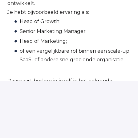
ontwikkelt.
Je hebt bijvoorbeeld ervaring als:
Head of Growth;
Senior Marketing Manager;
Head of Marketing;
of een vergelijkbare rol binnen een scale-up,
SaaS- of andere snelgroeiende organisatie.
Daarnaast herken je jezelf in het volgende:
Je hebt ervaring met het bouwen of
professionaliseren van een
marketingorganisatie
Je neemt beslissingen op basis van data
Je begrijpt hoe disciplines als Demand
Generation, Performance, CRM en