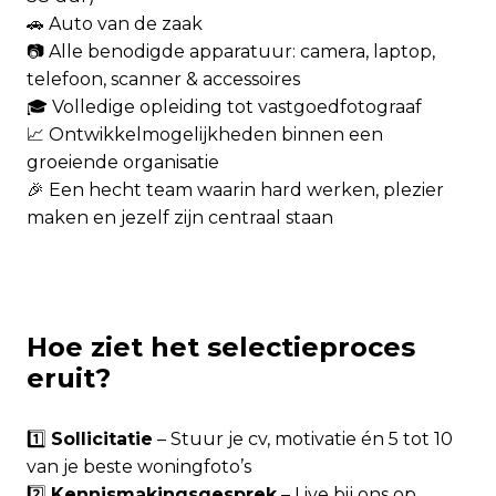
🚗 Auto van de zaak
📷 Alle benodigde apparatuur: camera, laptop,
telefoon, scanner & accessoires
🎓 Volledige opleiding tot vastgoedfotograaf
📈 Ontwikkelmogelijkheden binnen een
groeiende organisatie
🎉 Een hecht team waarin hard werken, plezier
maken en jezelf zijn centraal staan
Hoe ziet het selectieproces
eruit?
1️⃣
Sollicitatie
– Stuur je cv, motivatie én 5 tot 10
van je beste woningfoto’s
2️⃣
Kennismakingsgesprek
– Live bij ons op